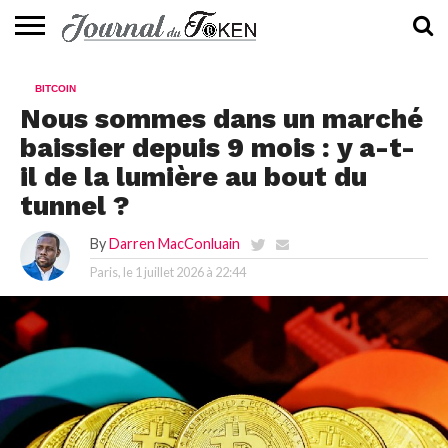
ACTUALITÉS
📰
EVALUATION
GUIDE
TENDANCES
À
CONTACTEZ-
BITCOIN
⭐
📙
🔥
PROPOS
NOUS
Nous sommes dans un marché
baissier depuis 9 mois : y a-t-
il de la lumière au bout du
tunnel ?
By
Darren MacConluain
Paris, le
1 juillet 2026 à 22:44