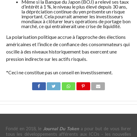
Même si la Banque du Japon (BOJ) a relevé ses taux
d’intérêt à 1 %, le niveau le plus élevé depuis 30 ans,
la dépréciation continue du yen présente un risque
important. Cela pourrait amener les investisseurs
mondiaux à clôturer leurs opérations de portage bon
marché, ce qui entraînerait une crise de liquidité.
La polarisation politique accrue à l’approche des élections
américaines et l’indice de confiance des consommateurs qui
oscille à des niveaux historiquement bas exercent une
pression indirecte sur les actifs risqués.
*Ceci ne constitue pas un conseil en investissement.
Fondé en 2018, le
Journal Du Token
a pour but de vous livrer
tous les développements afférents aux ICOs - les nouvelles