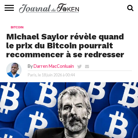
ACTUALITÉS
📰
EVALUATION
GUIDE
TENDANCES
À
CONTACTEZ-
BITCOIN
⭐
📙
🔥
PROPOS
NOUS
Michael Saylor révèle quand
le prix du Bitcoin pourrait
recommencer à se redresser
By
Darren MacConluain
Paris, le
18 juin 2026 à 00:44