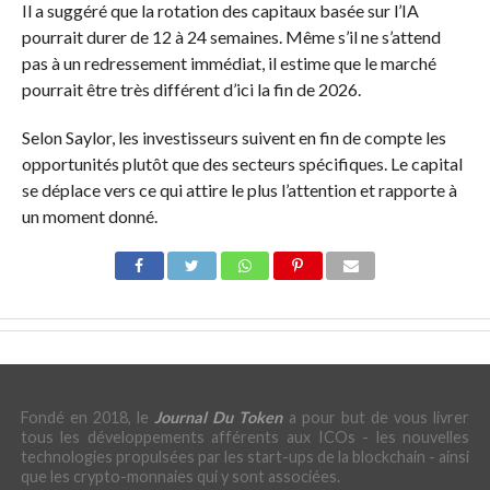
Il a suggéré que la rotation des capitaux basée sur l’IA
pourrait durer de 12 à 24 semaines. Même s’il ne s’attend
pas à un redressement immédiat, il estime que le marché
pourrait être très différent d’ici la fin de 2026.
Selon Saylor, les investisseurs suivent en fin de compte les
opportunités plutôt que des secteurs spécifiques. Le capital
se déplace vers ce qui attire le plus l’attention et rapporte à
un moment donné.
Fondé en 2018, le
Journal Du Token
a pour but de vous livrer
tous les développements afférents aux ICOs - les nouvelles
technologies propulsées par les start-ups de la blockchain - ainsi
que les crypto-monnaies qui y sont associées.