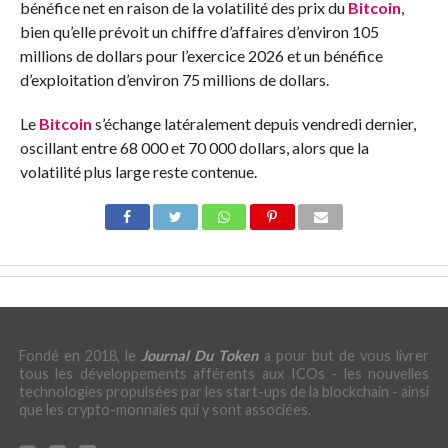
bénéfice net en raison de la volatilité des prix du
Bitcoin
,
bien qu’elle prévoit un chiffre d’affaires d’environ 105
millions de dollars pour l’exercice 2026 et un bénéfice
d’exploitation d’environ 75 millions de dollars.
Le
Bitcoin
s’échange latéralement depuis vendredi dernier,
oscillant entre 68 000 et 70 000 dollars, alors que la
volatilité plus large reste contenue.
Fondé en 2018, le
Journal Du Token
a pour but de vous livrer
tous les développements afférents aux ICOs - les nouvelles
technologies propulsées par les start-ups de la blockchain - ainsi
que les crypto-monnaies qui y sont associées.