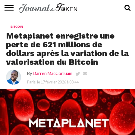
ACTUALITÉS
📰
EVALUATION
GUIDE
TENDANCES
À
CONTACTEZ-
BITCOIN
⭐
📙
🔥
PROPOS
NOUS
Metaplanet enregistre une
perte de 621 millions de
dollars après la variation de la
valorisation du Bitcoin
By
Darren MacConluain
Paris, le
17 février 2026 à 08:44