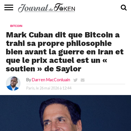
ACTUALITÉS
📰
EVALUATION
GUIDE
TENDANCES
À
CONTACTEZ-
BITCOIN
⭐
📙
🔥
PROPOS
NOUS
Mark Cuban dit que Bitcoin a
trahi sa propre philosophie
bien avant la guerre en Iran et
que le prix actuel est un «
soutien » de Saylor
By
Darren MacConluain
Paris, le
26 mai 2026 à 12:44