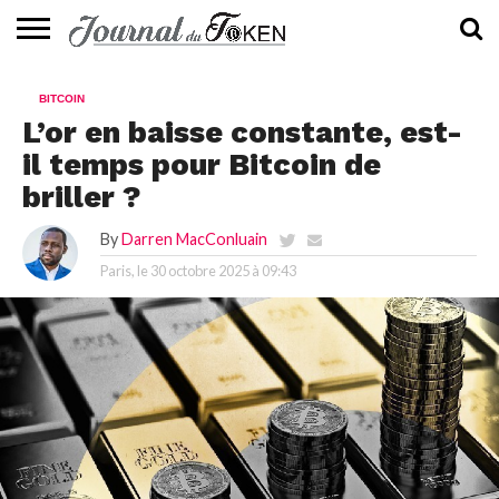
ACTUALITÉS
📰
EVALUATION
GUIDE
TENDANCES
À
CONTACTEZ-
BITCOIN
⭐
📙
🔥
PROPOS
NOUS
L’or en baisse constante, est-
il temps pour Bitcoin de
briller ?
By
Darren MacConluain
Paris, le
30 octobre 2025 à 09:43