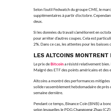
Selon l’outil Fedwatch du groupe CME, le march
supplémentaires à partir d’octobre. Cependant,
deux.
Si les données du travail s’améliorent en oct
pour arrêter d’autres coupes. Cela est particul
2%. Dans ce cas, les attentes pour les baisse
LES ALTCOINS MONTRENT
Le prix de
Bitcoin
a résisté relativement bien.
Malgré des ETF des points américains et des e
Altcoins a montré des performances mitigées ba
solide rassemblement hebdomadaire de près de
semaine dernière.
Pendant ce temps, Binance Coin (BNB) a bondi
selon lesquelles le PDG Changpeng Zhao (CZ) 