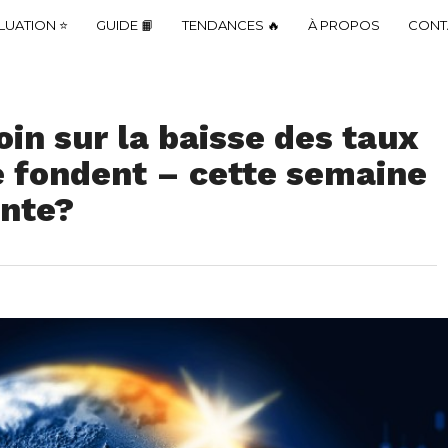
LUATION ⭐
GUIDE 📙
TENDANCES 🔥
À PROPOS
CONT
oin sur la baisse des taux
 fondent – cette semaine
ente?