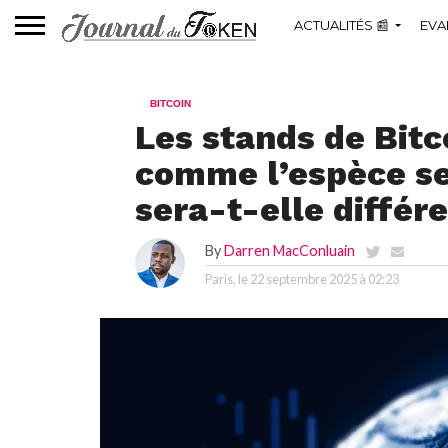
ACTUALITÉS 📰
EVA
BITCOIN
Les stands de Bitc
comme l’espèce se
sera-t-elle différ
By
Darren MacConluain
Paris, le
22 septembre 2025 à 02:23