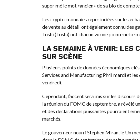
supprimé le mot «ancien» de sa bio de compte
Les crypto-monnaies répertoriées sur les éch
de vente au détail, ont également connu des ga
Toshi (Toshi) ont chacun vu une pointe nette m
LA SEMAINE À VENIR: LE
SUR SCÈNE
Plusieurs points de données économiques clés
Services and Manufacturing PMI mardi et les d
vendredi.
Cependant, l’accent sera mis sur les discours d
la réunion du FOMC de septembre, a révélé une 
et des déclarations puissantes pourraient émer
marchés.
Le gouverneur nourri Stephen Miran, le
Un mem
dans le FOMC de septembre, devrait prendre la