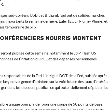
 X.
anges sud-coréens Upbit et Bithumb, qui ont de solides marchés
ins importants la semaine dernière. Euler (EUL), Plume (Plume) et
ais temporaire de prix.
S CONFÉRENCIERS NOURRIS MONTENT
 seront publiés cette semaine, notamment le S&P Flash US
onnées de l’inflation du PCE et des dépenses personnelles
es responsables de la Fed. L’intrigue DOT de la Fed, publiée après
large divergence d’opinions sur la voie future des taux d’intérêt,
ger dans les discours publics, ce qui potentiellement déplacer les
bre unique pour plaider pour une coupe de 50 points de base
 parole lundi. Il aurait également le crayon dans 175 points de