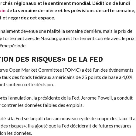
chés régionaux et le sentiment mondial. L’édition de lundi
oin
de la semaine dernière et les prévisions de cette semaine,
t et regardez cet espace.
finalement devenue une réalité la semaine dernière, mais le prix de
ste fortement avec le Nasdaq, qui est fortement corrélé avec le prix
même période.
ION DES RISQUES» DE LA FED
Reserve Open Market Committee (FOMC) a été l’un des événements
le taux des fonds fédéraux américains de 25 points de base à 4,0%
ont soutenu cette décision.
ès l’annulation, la présidente de la Fed, Jerome Powell, a conduit
contrer les données faibles des emplois.
dé si la Fed se lançait dans un nouveau cycle de coupe des taux. Il a
 des risques». Il a ajouté que la Fed déciderait de futures mesures
lon les données.