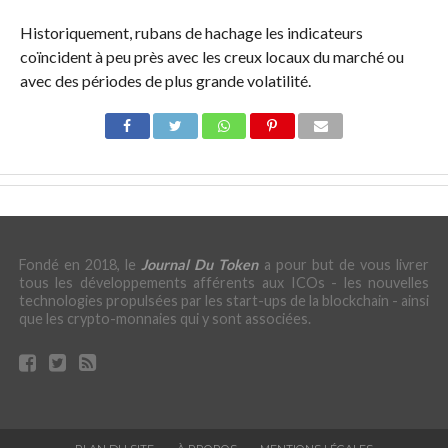
Historiquement,
rubans de hachage
les indicateurs
coïncident à peu près avec les creux locaux du marché ou
avec des périodes de plus grande volatilité.
Fondé en 2018, le
Journal Du Token
a pour but de vous livrer
tous les développements afférents aux ICOs - les nouvelles
technologies propulsées par les start-ups de la blockchain - ainsi
que les crypto-monnaies qui y sont associées.