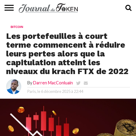
ACTUALITÉS
📰
EVALUATION
GUIDE
TENDANCES
À
CONTACTEZ-
BITCOIN
⭐
📙
🔥
PROPOS
NOUS
Les portefeuilles à court
terme commencent à réduire
leurs pertes alors que la
capitulation atteint les
niveaux du krach FTX de 2022
By
Darren MacConluain
Paris, le
6 décembre 2025 à 22:44