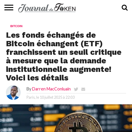
ACTUALITÉS
📰
EVALUATION
GUIDE
TENDANCES
À
CONTACTEZ-
BITCOIN
⭐
📙
🔥
PROPOS
NOUS
Les fonds échangés de
Bitcoin échangent (ETF)
franchissent un seuil critique
à mesure que la demande
institutionnelle augmente!
Voici les détails
By
Darren MacConluain
Paris, le
10 juillet 2025 à 22:03