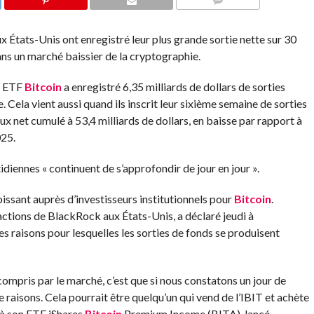
COMMENTS
x États-Unis ont enregistré leur plus grande sortie nette sur 30
ans un marché baissier de la cryptographie.
s
ETF
Bitcoin
a enregistré 6,35 milliards de dollars de sorties
. Cela vient aussi quand ils
inscrit
leur sixième semaine de sorties
ux net cumulé à 53,4 milliards de dollars, en baisse par rapport à
025.
diennes « continuent de s’approfondir de jour en jour ».
oissant
auprès d’investisseurs institutionnels pour
Bitcoin
.
tions de BlackRock aux États-Unis, a déclaré jeudi à
s raisons pour lesquelles les sorties de fonds se produisent
 compris par le marché, c’est que si nous constatons un jour de
de raisons. Cela pourrait être quelqu’un qui vend de l’IBIT et achète
 à son ETF iShares
Bitcoin
Premium Income (BITA), lancé