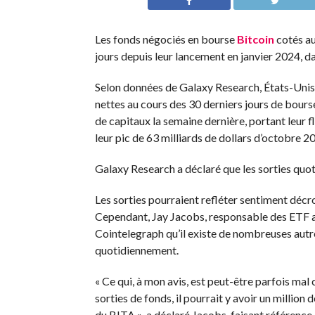
Les fonds négociés en bourse
Bitcoin
cotés au
jours depuis leur lancement en janvier 2024, d
Selon
données
de Galaxy Research, États-Uni
nettes au cours des 30 derniers jours de bourse
de capitaux la semaine dernière, portant leur fl
leur pic de 63 milliards de dollars d’octobre 2
Galaxy Research a déclaré que les sorties quoti
Les sorties pourraient refléter
sentiment décr
Cependant, Jay Jacobs, responsable des ETF ac
Cointelegraph qu’il existe de nombreuses autre
quotidiennement.
« Ce qui, à mon avis, est peut-être parfois mal
sorties de fonds, il pourrait y avoir un million 
du BITA », a déclaré Jacobs, faisant référence