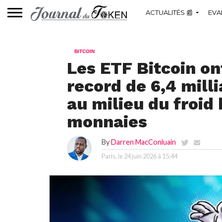
ACTUALITÉS 📰
EVA
BITCOIN
Les ETF Bitcoin o
record de 6,4 milli
au milieu du froid
monnaies
By
Darren MacConluain
Paris, le
24 juin 2026 à 15:44