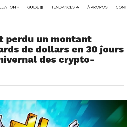
LUATION ⭐
GUIDE 📙
TENDANCES 🔥
À PROPOS
CONT
nt perdu un montant
ards de dollars en 30 jours
 hivernal des crypto-