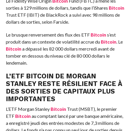
Le Fidelity Wise Origin
Bitcoin
Fund (FBTC) a mené les
sorties à 129 millions de dollars, tandis que l’iShares
Bitcoin
Trust ETF (IBIT) de BlackRock a suivi avec 98 millions de
dollars de sorties, selon Farside.
Le brusque renversement des flux des ETF
Bitcoin
s’est
produit dans un contexte de volatilité accrue du
Bitcoin
. Le
Bitcoin
a dépassé les 82 000 dollars mercredi avant de
tomber en dessous du niveau clé de 80 000 dollars le
lendemain.
L’ETF BITCOIN DE MORGAN
STANLEY RESTE RÉSILIENT FACE À
DES SORTIES DE CAPITAUX PLUS
IMPORTANTES
L’ETF Morgan Stanley
Bitcoin
Trust (MSBT), le premier
ETF
Bitcoin
au comptant lancé par une banque américaine,
a enregistré jeudi des entrées modestes de 7,3 millions de
dollars. Le fonds n’a pas connu un seul jour de sorties depuis