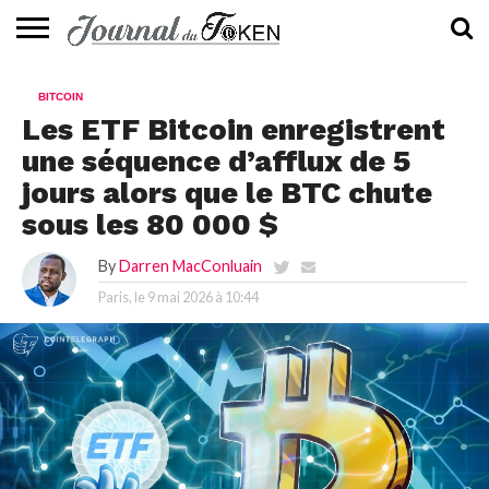
ACTUALITÉS
📰
EVALUATION
GUIDE
TENDANCES
À
CONTACTEZ-
BITCOIN
⭐
📙
🔥
PROPOS
NOUS
Les ETF Bitcoin enregistrent
une séquence d’afflux de 5
jours alors que le BTC chute
sous les 80 000 $
By
Darren MacConluain
Paris, le
9 mai 2026 à 10:44