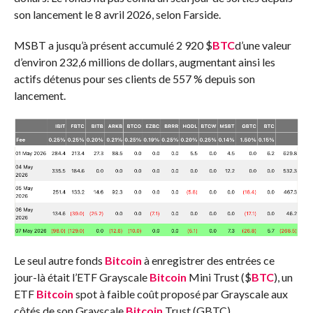
son lancement le 8 avril 2026, selon Farside.
MSBT a jusqu’à présent accumulé 2 920
$
BTC
d’une valeur
d’environ 232,6 millions de dollars, augmentant ainsi les
actifs détenus pour ses clients de 557 % depuis son
lancement.
Le seul autre fonds
Bitcoin
à enregistrer des entrées ce
jour-là était l’ETF Grayscale
Bitcoin
Mini Trust (
$
BTC
), un
ETF
Bitcoin
spot à faible coût proposé par Grayscale aux
côtés de son Grayscale
Bitcoin
Trust (GBTC).