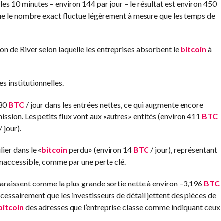
les 10 minutes – environ 144 par jour – le résultat est environ 450
que le nombre exact fluctue légèrement à mesure que les temps de
on de River selon laquelle les entreprises absorbent le
bitcoin
à
s institutionnelles.
430
BTC
/ jour dans les entrées nettes, ce qui augmente encore
mission. Les petits flux vont aux «autres» entités (environ 411
BTC
/ jour).
ier dans le «
bitcoin
perdu» (environ 14
BTC
/ jour), représentant
inaccessible, comme par une perte clé.
pparaissent comme la plus grande sortie nette à environ –3,196
BTC
nécessairement que les investisseurs de détail jettent des pièces de
bitcoin
des adresses que l’entreprise classe comme indiquant ceux