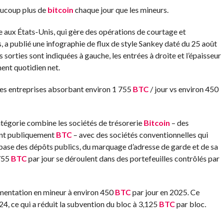
aucoup plus de
bitcoin
chaque jour que les mineurs.
 aux États-Unis, qui gère des opérations de courtage et
, a publié une infographie de flux de style Sankey daté du 25 août
s sorties sont indiquées à gauche, les entrées à droite et l’épaisseur
ent quotidien net.
les entreprises absorbant environ 1 755
BTC
/ jour vs environ 450
catégorie combine les sociétés de trésorerie
Bitcoin
– des
nent publiquement
BTC
– avec des sociétés conventionnelles qui
a base des dépôts publics, du marquage d’adresse de garde et de sa
 755
BTC
par jour se déroulent dans des portefeuilles contrôlés par
imentation en mineur à environ 450
BTC
par jour en 2025. Ce
024, ce qui a réduit la subvention du bloc à 3,125
BTC
par bloc.