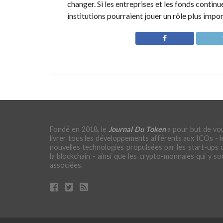
changer. Si les entreprises et les fonds continu
institutions pourraient jouer un rôle plus impo
Fondé en 2018, le
Journal Du Token
a pour but de vo
livrer tous les développements afférents aux ICOs - l
nouvelles technologies propulsées par les start-ups 
la blockchain - ainsi que les crypto-monnaies qui y so
associées.