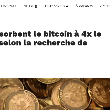
LUATION ⭐
GUIDE 📙
TENDANCES 🔥
À PROPOS
CONT
sorbent le bitcoin à 4x le
 selon la recherche de