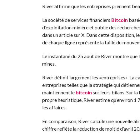
River affirme que les entreprises prennent be
La société de services financiers
Bitcoin
basée
d’exploitation minière et publie des recherches
dans un article sur X. Dans cette disposition, le
de chaque ligne représente la taille du mouvem
Le instantané du 25 août de River montre que 
mines.
River définit largement les «entreprises». La 
entreprises telles que la stratégie qui détien
maintiennent le
bitcoin
sur leurs bilans. Sur l
propre heuristique, River estime qu’environ 1
les affaires.
En comparaison, River calcule une nouvelle al
chiffre reflète la réduction de moitié d’avril 2