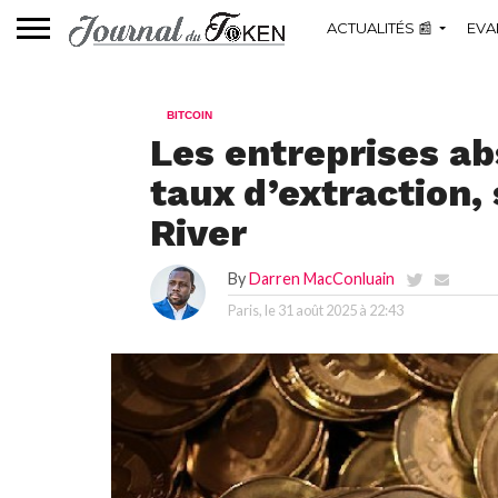
ACTUALITÉS 📰
EVA
BITCOIN
Les entreprises ab
taux d’extraction,
River
By
Darren MacConluain
Paris, le
31 août 2025 à 22:43