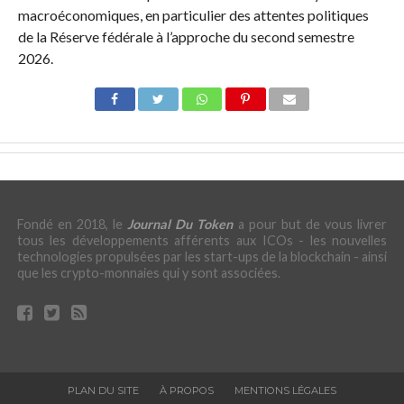
macroéconomiques, en particulier des attentes politiques
de la Réserve fédérale à l’approche du second semestre
2026.
Fondé en 2018, le
Journal Du Token
a pour but de vous livrer
tous les développements afférents aux ICOs - les nouvelles
technologies propulsées par les start-ups de la blockchain - ainsi
que les crypto-monnaies qui y sont associées.
PLAN DU SITE
À PROPOS
MENTIONS LÉGALES