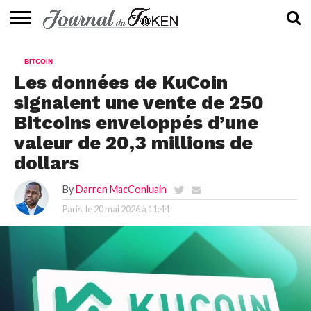
ACTUALITÉS
📰
EVALUATION
GUIDE
TENDANCES
À
CONTACTEZ-
BITCOIN
⭐
📙
🔥
PROPOS
NOUS
Les données de KuCoin
signalent une vente de 250
Bitcoins enveloppés d’une
valeur de 20,3 millions de
dollars
By
Darren MacConluain
Paris, le
20 mai 2026 à 11:44