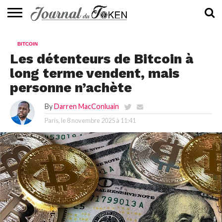
ACTUALITÉS
📰
EVALUATION
GUIDE
TENDANCES
À
CONTACTEZ-
BITCOIN
⭐
📙
🔥
PROPOS
NOUS
Les détenteurs de Bitcoin à
long terme vendent, mais
personne n’achète
By
Darren MacConluain
Paris, le
8 novembre 2025 à 11:41