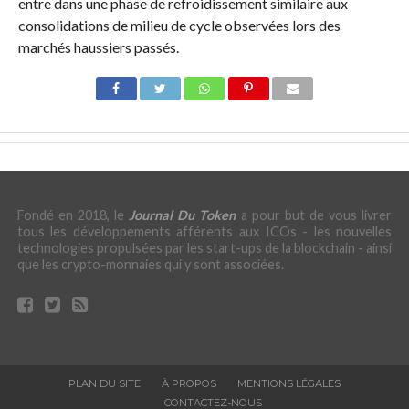
entre dans une phase de refroidissement similaire aux
consolidations de milieu de cycle observées lors des
marchés haussiers passés.
Fondé en 2018, le
Journal Du Token
a pour but de vous livrer
tous les développements afférents aux ICOs - les nouvelles
technologies propulsées par les start-ups de la blockchain - ainsi
que les crypto-monnaies qui y sont associées.
PLAN DU SITE
À PROPOS
MENTIONS LÉGALES
CONTACTEZ-NOUS