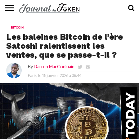
ACTUALITÉS
📰
EVALUATION
GUIDE
TENDANCES
À
CONTACTEZ-
BITCOIN
⭐
📙
🔥
PROPOS
NOUS
Les baleines Bitcoin de l’ère
Satoshi ralentissent les
ventes, que se passe-t-il ?
By
Darren MacConluain
Paris, le
18 janvier 2026 à 08:44