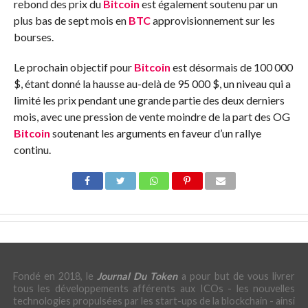
rebond des prix du
Bitcoin
est également soutenu par un
plus bas de sept mois en
BTC
approvisionnement sur les
bourses.
Le prochain objectif pour
Bitcoin
est désormais de 100 000
$, étant donné la hausse au-delà de 95 000 $, un niveau qui a
limité les prix pendant une grande partie des deux derniers
mois, avec une pression de vente moindre de la part des OG
Bitcoin
soutenant les arguments en faveur d’un rallye
continu.
Fondé en 2018, le
Journal Du Token
a pour but de vous livrer
tous les développements afférents aux ICOs - les nouvelles
technologies propulsées par les start-ups de la blockchain - ainsi