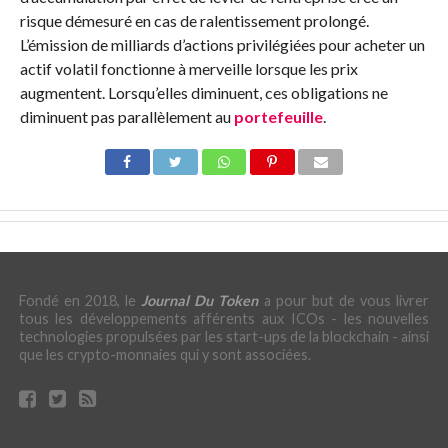
risque démesuré en cas de ralentissement prolongé.
L’émission de milliards d’actions privilégiées pour acheter un
actif volatil fonctionne à merveille lorsque les prix
augmentent. Lorsqu’elles diminuent, ces obligations ne
diminuent pas parallèlement au
portefeuille
.
Fondé en 2018, le
Journal Du Token
a pour but de vous livrer
tous les développements afférents aux ICOs - les nouvelles
technologies propulsées par les start-ups de la blockchain - ainsi
que les crypto-monnaies qui y sont associées.