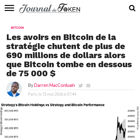
ACTUALITÉS
📰
EVALUATION
GUIDE
TENDANCES
À
CONTACTEZ-
BITCOIN
⭐
📙
🔥
PROPOS
NOUS
Les avoirs en Bitcoin de la
stratégie chutent de plus de
690 millions de dollars alors
que Bitcoin tombe en dessous
de 75 000 $
By
Darren MacConluain
Paris, le
31 mai 2026 à 07:44