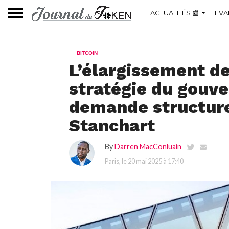
ACTUALITÉS 📰
EVA
BITCOIN
L’élargissement de
stratégie du gouv
demande structure
Stanchart
By
Darren MacConluain
Paris, le
20 mai 2025 à 17:40