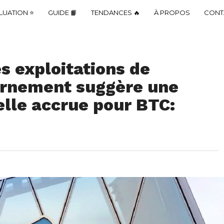
LUATION ⭐
GUIDE 📙
TENDANCES 🔥
À PROPOS
CONT
s exploitations de
ernement suggère une
lle accrue pour BTC: