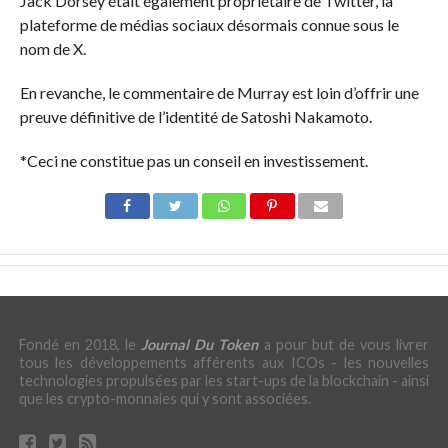
Jack Dorsey était également propriétaire de Twitter, la
plateforme de médias sociaux désormais connue sous le
nom de X.
En revanche, le commentaire de Murray est loin d’offrir une
preuve définitive de l’identité de Satoshi Nakamoto.
*Ceci ne constitue pas un conseil en investissement.
Fondé en 2018, le
Journal Du Token
a pour but de vous livrer
tous les développements afférents aux ICOs - les nouvelles
technologies propulsées par les start-ups de la blockchain - ainsi
que les crypto-monnaies qui y sont associées.