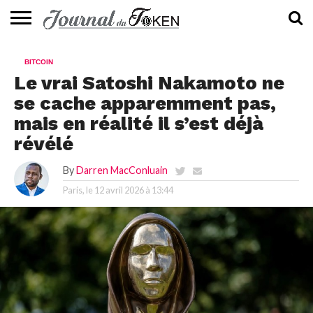
ACTUALITÉS
📰
EVALUATION
GUIDE
TENDANCES
À
CONTACTEZ-
BITCOIN
⭐
📙
🔥
PROPOS
NOUS
Le vrai Satoshi Nakamoto ne
se cache apparemment pas,
mais en réalité il s’est déjà
révélé
By
Darren MacConluain
Paris, le
12 avril 2026 à 13:44