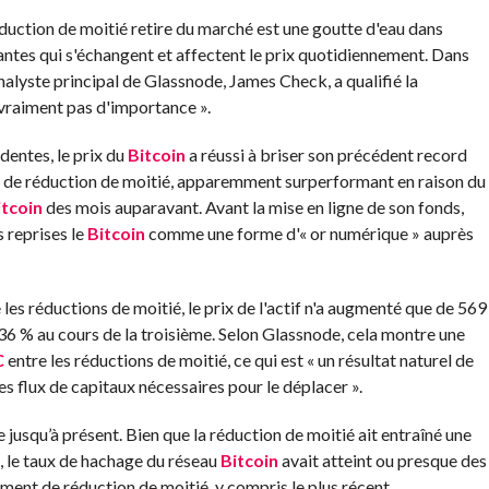
éduction de moitié retire du marché est une goutte d'eau dans
antes qui s'échangent et affectent le prix quotidiennement. Dans
nalyste principal de Glassnode, James Check, a qualifié la
a vraiment pas d'importance ».
entes, le prix du
Bitcoin
a réussi à briser son précédent record
de de réduction de moitié, apparemment surperformant en raison du
itcoin
des mois auparavant. Avant la mise en ligne de son fonds,
 reprises le
Bitcoin
comme une forme d'« or numérique » auprès
les réductions de moitié, le prix de l'actif n'a augmenté que de 569
36 % au cours de la troisième. Selon Glassnode, cela montre une
C
entre les réductions de moitié, ce qui est « un résultat naturel de
es flux de capitaux nécessaires pour le déplacer ».
 jusqu’à présent. Bien que la réduction de moitié ait entraîné une
 le taux de hachage du réseau
Bitcoin
avait atteint ou presque des
nt de réduction de moitié, y compris le plus récent.