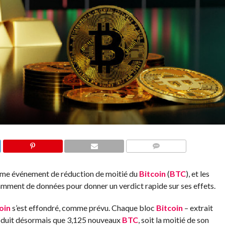
COMMENTS
rième événement de réduction de moitié du
Bitcoin
(
BTC
), et les
mment de données pour donner un verdict rapide sur ses effets.
oin
s’est effondré, comme prévu. Chaque bloc
Bitcoin
– extrait
produit désormais que 3,125 nouveaux
BTC
, soit la moitié de son