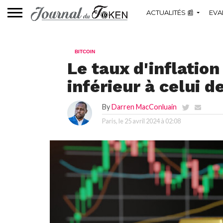
ACTUALITÉS 📰
EVA
BITCOIN
Le taux d'inflatio
inférieur à celui de
By
Darren MacConluain
Paris, le
25 avril 2024 à 02:08