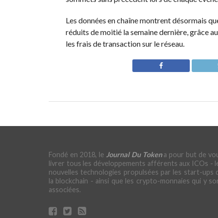
Les données en chaîne montrent désormais que 
réduits de moitié la semaine dernière, grâce 
les frais de transaction sur le réseau.
Fondé en 2018, le
Journal Du Token
a pour but de vo
livrer tous les développements afférents aux ICOs - l
nouvelles technologies propulsées par les start-ups 
la blockchain - ainsi que les crypto-monnaies qui y so
associées.