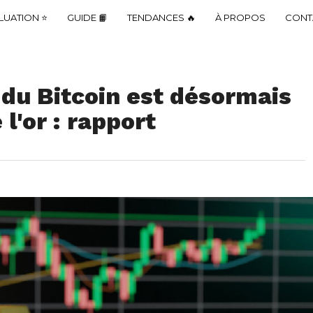
LUATION ⭐
GUIDE 📙
TENDANCES 🔥
À PROPOS
CONT
n du Bitcoin est désormais
 l'or : rapport