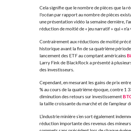
Cela signifie que le nombre de pièces que la r
l'océan par rapport au nombre de pièces exist
une présentation vidéo la semaine dernière, l'a
réduction de moitié de « jeu narratif » qui « n'
Contrairement aux réductions de moitié précéd
historique avant la fin de sa quatrième pério
lancement des ETF au comptant américains
B
Larry Fink de BlackRock a présenté à plusieurs
des investisseurs.
Cependant, en mesurant les gains de prix entre 
% au cours de la quatrième époque, contre 1 3
diminution des retours sur investissement
BT
la taille croissante du marché et de l’ampleur d
L’industrie minière s’en sort également indemne
réduction importante des revenus des mineurs,
sommets sans précédent lors de chaque événeme