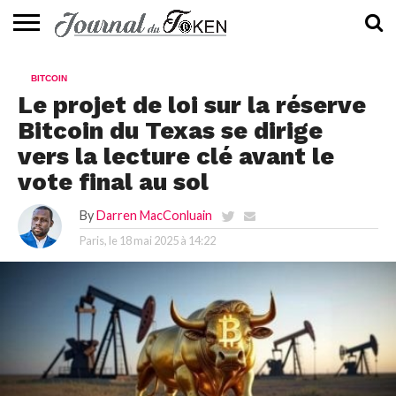
ACTUALITÉS
📰
EVALUATION
GUIDE
TENDANCES
À
CONTACTEZ-
BITCOIN
⭐
📙
🔥
PROPOS
NOUS
Le projet de loi sur la réserve
Bitcoin du Texas se dirige
vers la lecture clé avant le
vote final au sol
By
Darren MacConluain
Paris, le
18 mai 2025 à 14:22