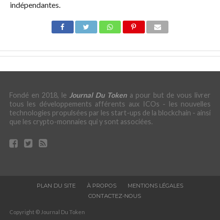
indépendantes.
Fondé en 2018, le
Journal Du Token
a pour but de vous livrer
tous les développements afférents aux ICOs - les nouvelles
technologies propulsées par les start-ups de la blockchain - ainsi
que les crypto-monnaies qui y sont associées.
PLAN DU SITE
À PROPOS
MENTIONS LÉGALES
CONTACTEZ-NOUS
Copyright © Journal Du Token