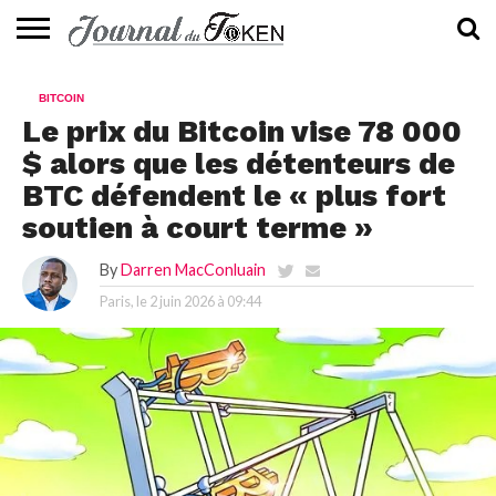
ACTUALITÉS
📰
EVALUATION
GUIDE
TENDANCES
À
CONTACTEZ-
BITCOIN
⭐
📙
🔥
PROPOS
NOUS
Le prix du Bitcoin vise 78 000
$ alors que les détenteurs de
BTC défendent le « plus fort
soutien à court terme »
By
Darren MacConluain
Paris, le
2 juin 2026 à 09:44