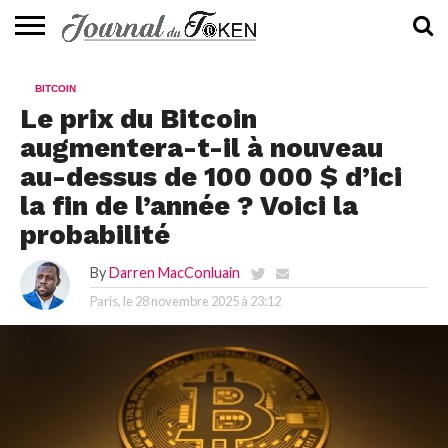
ACTUALITÉS
📰
EVALUATION
GUIDE
TENDANCES
À
CONTACTEZ-
BITCOIN
⭐
📙
🔥
PROPOS
NOUS
Le prix du Bitcoin
augmentera-t-il à nouveau
au-dessus de 100 000 $ d’ici
la fin de l’année ? Voici la
probabilité
By
Darren MacConluain
Paris, le
28 novembre 2025 à 23:12