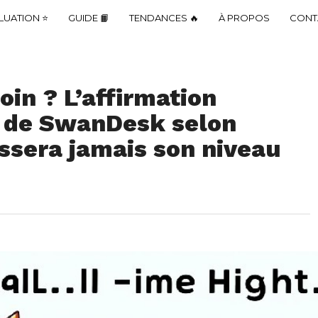
LUATION ⭐
GUIDE 📙
TENDANCES 🔥
À PROPOS
CONT
coin ? L’affirmation
 de SwanDesk selon
assera jamais son niveau