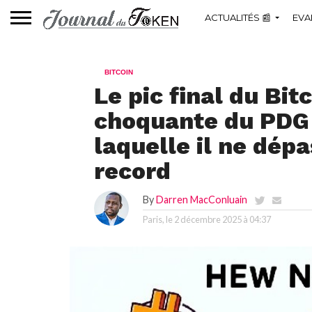
ACTUALITÉS 📰
EVA
BITCOIN
Le pic final du Bit
choquante du PDG
laquelle il ne dép
record
By
Darren MacConluain
Paris, le
2 décembre 2025 à 04:37