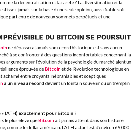
me la décentralisation et la rareté ? La diversification et la
stissez jamais sur la base d’une seule opinion, aussi fiable soit-
elque part entre de nouveaux sommets perpétuels et une
MPRÉVISIBLE DU BITCOIN SE POURSUIT
coin
ne dépassera jamais son record historique est sans aucun
rché à se confronter à des questions inconfortables concernant la
 ses arguments sur l’évolution de la psychologie du marché aient un
 résilience éprouvée de
Bitcoin
et de l’évolution technologique en
t acharné entre croyants inébranlables et sceptiques
in
à un niveau record
devient un lointain souvenir ou un tremplin
ue » (ATH) exactement pour Bitcoin ?
ix le plus élevé que
Bitcoin
ait jamais atteint dans son histoire
ue, comme le dollar américain. L’ATH actuel est d’environ 69 000