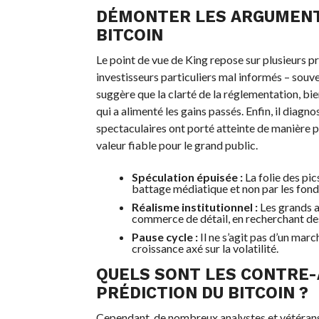
DÉMONTER LES ARGUMENTS
BITCOIN
Le point de vue de King repose sur plusieurs p
investisseurs particuliers mal informés – souve
suggère que la clarté de la réglementation, bie
qui a alimenté les gains passés. Enfin, il diagno
spectaculaires ont porté atteinte de manière 
valeur fiable pour le grand public.
Spéculation épuisée :
La folie des pi
battage médiatique et non par les fon
Réalisme institutionnel :
Les grands a
commerce de détail, en recherchant de
Pause cycle :
Il ne s’agit pas d’un marc
croissance axé sur la volatilité.
QUELS SONT LES CONTRE-
PRÉDICTION DU BITCOIN ?
Cependant, de nombreux analystes et vétérans 