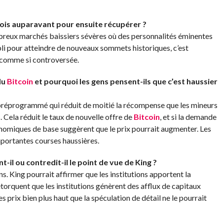
 fois auparavant pour ensuite récupérer ?
reux marchés baissiers sévères où des personnalités éminentes
abli pour atteindre de nouveaux sommets historiques, c’est
 comme si controversée.
du
Bitcoin
et pourquoi les gens pensent-ils que c’est haussier
 préprogrammé qui réduit de moitié la récompense que les mineurs
 Cela réduit le taux de nouvelle offre de
Bitcoin
, et si la demande
nomiques de base suggèrent que le prix pourrait augmenter. Les
portantes courses haussières.
t-il ou contredit-il le point de vue de King ?
s. King pourrait affirmer que les institutions apportent la
rétorquent que les institutions génèrent des afflux de capitaux
s prix bien plus haut que la spéculation de détail ne le pourrait