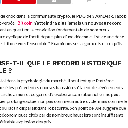
COMMENTS
e de choc dans la communauté crypto, le PDG de SwanDesk, Jacob
roversée :
Bitcoin
n’atteindra plus jamais un nouveau record
ent en question la conviction fondamentale de nombreux
re cyclique de l’actif depuis plus d’une décennie. Est-ce une dose
ue-t-il une vue d’ensemble ? Examinons ses arguments et ce qu’ils
SE-T-IL QUE LE RECORD HISTORIQUE
LE ?
l dans la psychologie du marché. Il soutient que l’extrême
opulsé les précédentes courses haussières étaient des événements
marché a mûri et ce genre d’« exubérance irrationnelle » ne peut
issier prolongé actuel non pas comme un autre cycle, mais comme le
 et où l’actif disparaît dans l’obscurité. Son point de vue suggère que
croéconomiques cités par de nombreux haussiers sont insuffisants
éritable explosion des prix.