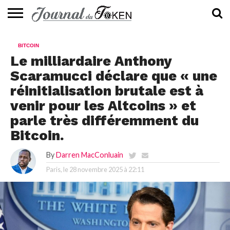
ACTUALITÉS
📰
EVALUATION
GUIDE
TENDANCES
À
CONTACTEZ-
BITCOIN
⭐
📙
🔥
PROPOS
NOUS
Le milliardaire Anthony
Scaramucci déclare que « une
réinitialisation brutale est à
venir pour les Altcoins » et
parle très différemment du
Bitcoin.
By
Darren MacConluain
Paris, le
28 novembre 2025 à 22:11