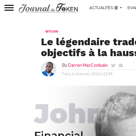
ACTUALITÉS 📰
EVA
BITCOIN
Le légendaire tra
objectifs à la haus
By
Darren MacConluain
Paris, le
6 janvier 2026 à 22:44