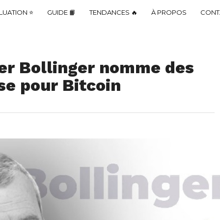
LUATION ⭐
GUIDE 📙
TENDANCES 🔥
À PROPOS
CONT
der Bollinger nomme des
se pour Bitcoin