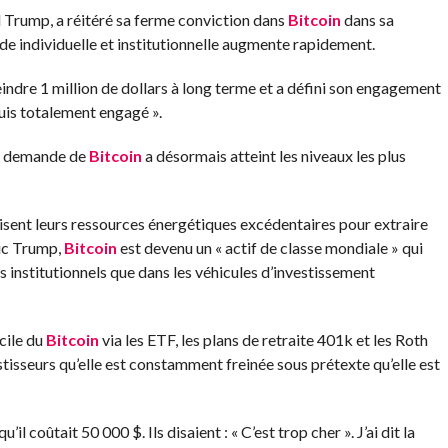
d Trump, a réitéré sa ferme conviction dans
Bitcoin
dans sa
de individuelle et institutionnelle augmente rapidement.
indre 1 million de dollars à long terme et a défini son engagement
uis totalement engagé ».
la demande de
Bitcoin
a désormais atteint les niveaux les plus
isent leurs ressources énergétiques excédentaires pour extraire
ric Trump,
Bitcoin
est devenu un « actif de classe mondiale » qui
es institutionnels que dans les véhicules d’investissement
cile du
Bitcoin
via les ETF, les plans de retraite 401k et les Roth
tisseurs qu’elle est constamment freinée sous prétexte qu’elle est
u’il coûtait 50 000 $. Ils disaient : « C’est trop cher ». J’ai dit la