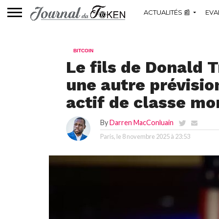
ACTUALITÉS 📰
EVA
BITCOIN
Le fils de Donald 
une autre prévisio
actif de classe mo
By
Darren MacConluain
Paris, le
8 novembre 2025 à 23:53