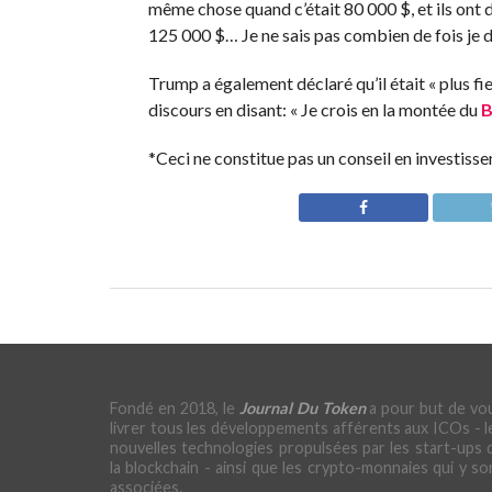
même chose quand c’était 80 000 $, et ils ont d
125 000 $… Je ne sais pas combien de fois je de
Trump a également déclaré qu’il était « plus fi
discours en disant: « Je crois en la montée du
B
*Ceci ne constitue pas un conseil en investiss
Fondé en 2018, le
Journal Du Token
a pour but de vo
livrer tous les développements afférents aux ICOs - l
nouvelles technologies propulsées par les start-ups 
la blockchain - ainsi que les crypto-monnaies qui y so
associées.