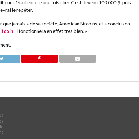
it que c’était encore une fois cher. C’est devenu 100 000 $, puis
vrai le répéter.
er que jamais » de sa société, AmericanBitcoins, et a conclu son
itcoin
, il fonctionnera en effet très bien. »
ement.
us
es
de
nt