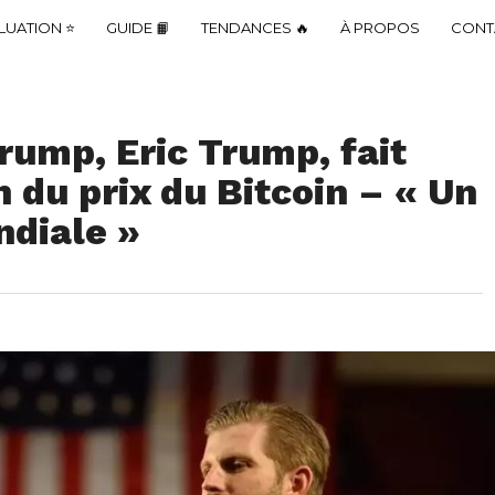
LUATION ⭐
GUIDE 📙
TENDANCES 🔥
À PROPOS
CONT
Trump, Eric Trump, fait
n du prix du Bitcoin – « Un
ndiale »