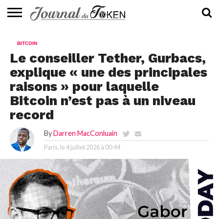
ACTUALITÉS
📰
EVALUATION
GUIDE
TENDANCES
À
CONTACTEZ-
BITCOIN
⭐
📙
🔥
PROPOS
NOUS
Le conseiller Tether, Gurbacs,
explique « une des principales
raisons » pour laquelle
Bitcoin n’est pas à un niveau
record
By
Darren MacConluain
Paris, le
4 juillet 2026 à 00:44