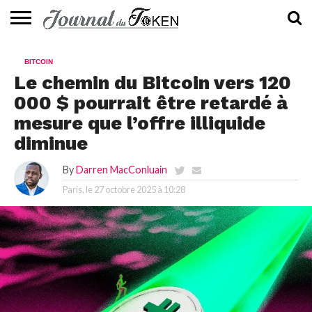
ACTUALITÉS
📰
EVALUATION
GUIDE
TENDANCES
À
CONTACTEZ-
BITCOIN
⭐
📙
🔥
PROPOS
NOUS
Le chemin du Bitcoin vers 120
000 $ pourrait être retardé à
mesure que l’offre illiquide
diminue
By
Darren MacConluain
Paris, le
27 octobre 2025 à 10:28