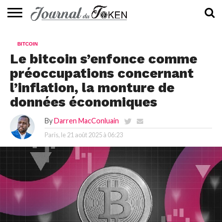
ACTUALITÉS
📰
EVALUATION
GUIDE
TENDANCES
À
CONTACTEZ-
BITCOIN
⭐
📙
🔥
PROPOS
NOUS
Le bitcoin s’enfonce comme
préoccupations concernant
l’inflation, la monture de
données économiques
By
Darren MacConluain
Paris, le
21 août 2025 à 06:23