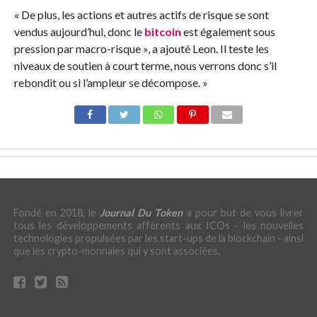
« De plus, les actions et autres actifs de risque se sont
vendus aujourd’hui, donc le
bitcoin
est également sous
pression par macro-risque », a ajouté Leon. Il teste les
niveaux de soutien à court terme, nous verrons donc s’il
rebondit ou si l’ampleur se décompose. »
Fondé en 2018, le
Journal Du Token
a pour but de vous livrer
tous les développements afférents aux ICOs - les nouvelles
technologies propulsées par les start-ups de la blockchain - ainsi
que les crypto-monnaies qui y sont associées.