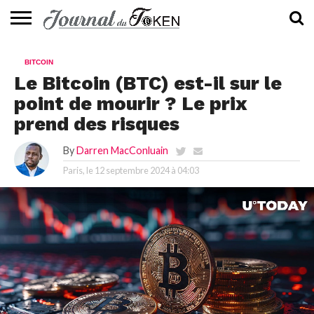
ACTUALITÉS
📰
EVALUATION
GUIDE
TENDANCES
À
CONTACTEZ-
BITCOIN
⭐
📙
🔥
PROPOS
NOUS
Le Bitcoin (BTC) est-il sur le
point de mourir ? Le prix
prend des risques
By
Darren MacConluain
Paris, le
12 septembre 2024 à 04:03