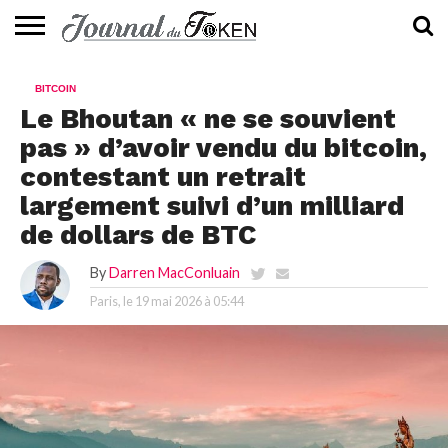
ACTUALITÉS
📰
EVALUATION
GUIDE
TENDANCES
À
CONTACTEZ-
BITCOIN
⭐
📙
🔥
PROPOS
NOUS
Le Bhoutan « ne se souvient
pas » d’avoir vendu du bitcoin,
contestant un retrait
largement suivi d’un milliard
de dollars de BTC
By
Darren MacConluain
Paris, le
19 mai 2026 à 05:44