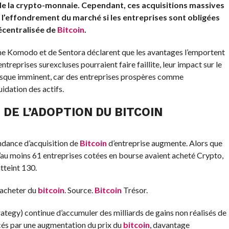
de la crypto-monnaie. Cependant, ces acquisitions massives
l’effondrement du marché si les entreprises sont obligées
écentralisée de
Bitcoin
.
rme Komodo et de Sentora déclarent que les avantages l’emportent
ntreprises surexcluses pourraient faire faillite, leur impact sur le
risque imminent, car des entreprises prospères comme
idation des actifs.
 DE L’ADOPTION DU
BITCOIN
endance d’acquisition de
Bitcoin
d’entreprise augmente. Alors que
u moins 61 entreprises cotées en bourse avaient acheté Crypto,
tteint 130.
’acheter du
bitcoin
. Source.
Bitcoin
Trésor.
tegy) continue d’accumuler des milliards de gains non réalisés de
cés par une augmentation du prix du
bitcoin
, davantage