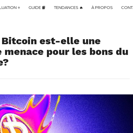
LUATION ⭐
GUIDE 📙
TENDANCES 🔥
À PROPOS
CONT
Bitcoin est-elle une
e menace pour les bons du
e?