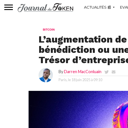
ACTUALITÉS 📰
EVA
BITCOIN
L’augmentation de 
bénédiction ou un
Trésor d’entrepris
By
Darren MacConluain
Paris, le
18 juin 2025 à 09:10