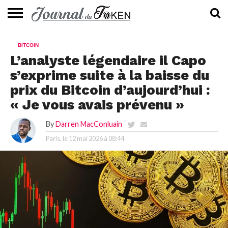
ACTUALITÉS
📰
EVALUATION
GUIDE
TENDANCES
À
CONTACTEZ-
BITCOIN
⭐
📙
🔥
PROPOS
NOUS
L’analyste légendaire il Capo
s’exprime suite à la baisse du
prix du Bitcoin d’aujourd’hui :
« Je vous avais prévenu »
By
Darren MacConluain
Paris, le
12 mai 2026 à 08:44