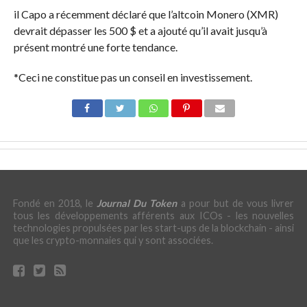
il Capo a récemment déclaré que l’altcoin Monero (XMR)
devrait dépasser les 500 $ et a ajouté qu’il avait jusqu’à
présent montré une forte tendance.
*Ceci ne constitue pas un conseil en investissement.
Fondé en 2018, le
Journal Du Token
a pour but de vous livrer
tous les développements afférents aux ICOs - les nouvelles
technologies propulsées par les start-ups de la blockchain - ainsi
que les crypto-monnaies qui y sont associées.