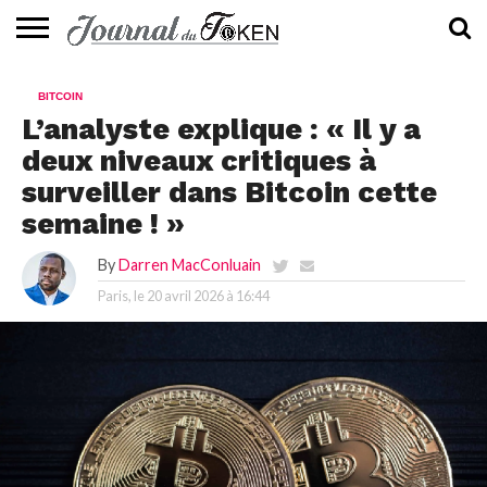
ACTUALITÉS
📰
EVALUATION
GUIDE
TENDANCES
À
CONTACTEZ-
BITCOIN
⭐
📙
🔥
PROPOS
NOUS
L’analyste explique : « Il y a
deux niveaux critiques à
surveiller dans Bitcoin cette
semaine ! »
By
Darren MacConluain
Paris, le
20 avril 2026 à 16:44