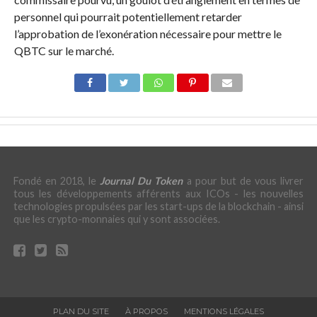
personnel qui pourrait potentiellement retarder
l’approbation de l’exonération nécessaire pour mettre le
QBTC sur le marché.
Fondé en 2018, le
Journal Du Token
a pour but de vous livrer
tous les développements afférents aux ICOs - les nouvelles
technologies propulsées par les start-ups de la blockchain - ainsi
que les crypto-monnaies qui y sont associées.
PLAN DU SITE
À PROPOS
MENTIONS LÉGALES