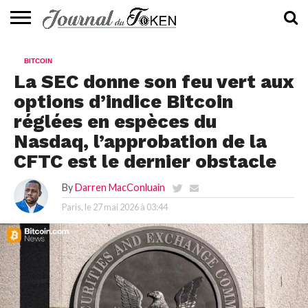
ACTUALITÉS
📰
EVALUATION
GUIDE
TENDANCES
À
CONTACTEZ-
BITCOIN
⭐
📙
🔥
PROPOS
NOUS
La SEC donne son feu vert aux
options d’indice Bitcoin
réglées en espèces du
Nasdaq, l’approbation de la
CFTC est le dernier obstacle
By
Darren MacConluain
Paris, le
27 mai 2026 à 03:44