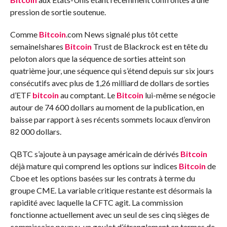
pression de sortie soutenue.
Comme
Bitcoin
.com News
signalé plus tôt cette
semaine
Ishares
Bitcoin
Trust de Blackrock est en tête du
peloton alors que la séquence de sorties atteint son
quatrième jour, une séquence qui s’étend depuis sur six jours
consécutifs avec plus de 1,26 milliard de dollars de sorties
d’ETF
bitcoin
au comptant. Le
Bitcoin
lui-même se négocie
autour de 74 600 dollars au moment de la publication, en
baisse par rapport à ses récents sommets locaux d’environ
82 000 dollars.
QBTC s’ajoute à un paysage américain de dérivés
Bitcoin
déjà mature qui comprend les options sur indices
Bitcoin
de
Cboe et les options basées sur les contrats à terme du
groupe CME.
La variable critique restante est désormais la
rapidité avec laquelle la CFTC agit. La commission
fonctionne actuellement avec un seul de ses cinq sièges de
commissaire pourvu, un goulot d’étranglement en termes de