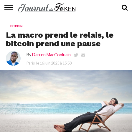
ACTUALITÉS
📰
EVALUATION
GUIDE
TENDANCES
À
CONTACTEZ-
BITCOIN
⭐
📙
🔥
PROPOS
NOUS
La macro prend le relais, le
bitcoin prend une pause
By
Darren MacConluain
Paris, le
16 juin 2025 à 15:58