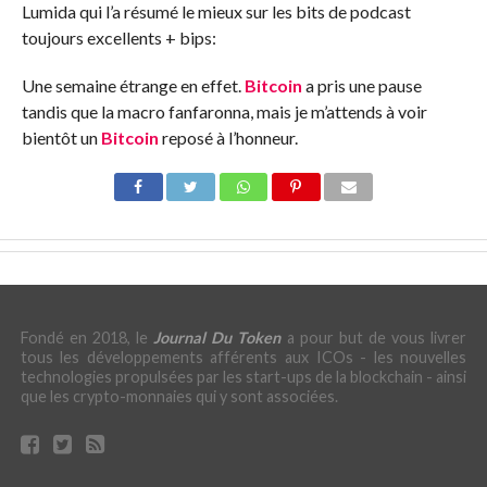
Lumida qui l’a résumé le mieux sur les bits de podcast
toujours excellents + bips:
Une semaine étrange en effet.
Bitcoin
a pris une pause
tandis que la macro fanfaronna, mais je m’attends à voir
bientôt un
Bitcoin
reposé à l’honneur.
Fondé en 2018, le
Journal Du Token
a pour but de vous livrer
tous les développements afférents aux ICOs - les nouvelles
technologies propulsées par les start-ups de la blockchain - ainsi
que les crypto-monnaies qui y sont associées.