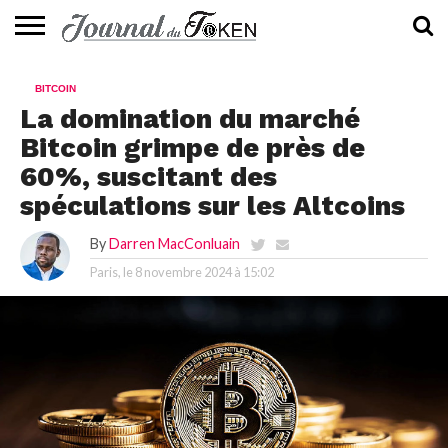
ACTUALITÉS
📰
EVALUATION
GUIDE
TENDANCES
À
CONTACTEZ-
BITCOIN
⭐
📙
🔥
PROPOS
NOUS
La domination du marché
Bitcoin grimpe de près de
60%, suscitant des
spéculations sur les Altcoins
By
Darren MacConluain
Paris, le
8 novembre 2024 à 15:02