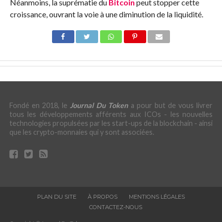
Néanmoins, la suprématie du
Bitcoin
peut stopper cette
croissance, ouvrant la voie à une diminution de la liquidité.
Fondé en 2018, le
Journal Du Token
a pour but de vous livrer
tous les développements afférents aux ICOs - les nouvelles
technologies propulsées par les start-ups de la blockchain - ainsi
que les crypto-monnaies qui y sont associées.
PLAN DU SITE
À PROPOS
MENTIONS LÉGALES
CONTACTEZ-NOUS