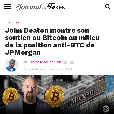
ACTUALITÉS
📰
EVALUATION
GUIDE
TENDANCES
À
CONTACTEZ-
BITCOIN
⭐
📙
🔥
PROPOS
NOUS
John Deaton montre son
soutien au Bitcoin au milieu
de la position anti-BTC de
JPMorgan
By
Darren MacConluain
Paris, le
28 novembre 2025 à 04:53