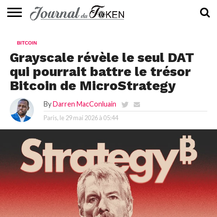
ACTUALITÉS
📰
EVALUATION
GUIDE
TENDANCES
À
CONTACTEZ-
BITCOIN
⭐
📙
🔥
PROPOS
NOUS
Grayscale révèle le seul DAT
qui pourrait battre le trésor
Bitcoin de MicroStrategy
By
Darren MacConluain
Paris, le
29 mai 2026 à 05:44