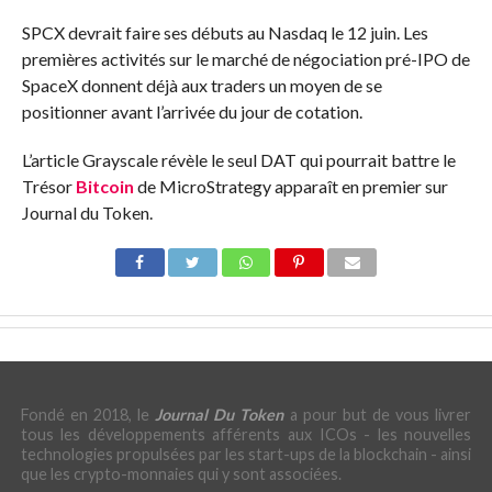
SPCX devrait faire ses débuts au Nasdaq le 12 juin. Les
premières activités sur le marché de négociation pré-IPO de
SpaceX donnent déjà aux traders un moyen de se
positionner avant l’arrivée du jour de cotation.
L’article Grayscale révèle le seul DAT qui pourrait battre le
Trésor
Bitcoin
de MicroStrategy apparaît en premier sur
Journal du Token.
Fondé en 2018, le
Journal Du Token
a pour but de vous livrer
tous les développements afférents aux ICOs - les nouvelles
technologies propulsées par les start-ups de la blockchain - ainsi
que les crypto-monnaies qui y sont associées.