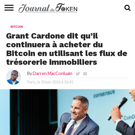
ACTUALITÉS
📰
EVALUATION
GUIDE
TENDANCES
À
CONTACTEZ-
BITCOIN
⭐
📙
🔥
PROPOS
NOUS
Grant Cardone dit qu’il
continuera à acheter du
Bitcoin en utilisant les flux de
trésorerie immobiliers
By
Darren MacConluain
Paris, le
29 juin 2026 à 10:45