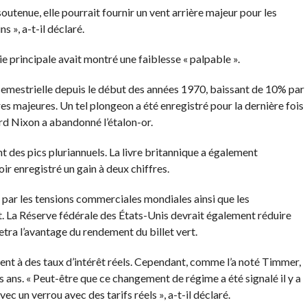
 soutenue, elle pourrait fournir un vent arrière majeur pour les
 », a-t-il déclaré.
e principale avait montré une faiblesse « palpable ».
 semestrielle depuis le début des années 1970, baissant de 10% par
es majeures. Un tel plongeon a été enregistré pour la dernière fois
ard Nixon a abandonné l’étalon-or.
t des pics pluriannuels. La livre britannique a également
ir enregistré un gain à deux chiffres.
 par les tensions commerciales mondiales ainsi que les
t. La Réserve fédérale des États-Unis devrait également réduire
etra l’avantage du rendement du billet vert.
ment à des taux d’intérêt réels. Cependant, comme l’a noté Timmer,
ois ans. « Peut-être que ce changement de régime a été signalé il y a
ec un verrou avec des tarifs réels », a-t-il déclaré.