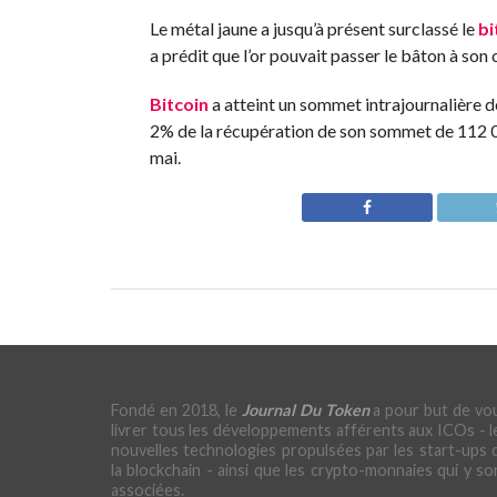
Le métal jaune a jusqu’à présent surclassé le
bi
a prédit que l’or pouvait passer le bâton à so
Bitcoin
a atteint un sommet intrajournalière d
2% de la récupération de son sommet de 112 00
mai.
Fondé en 2018, le
Journal Du Token
a pour but de vo
livrer tous les développements afférents aux ICOs - l
nouvelles technologies propulsées par les start-ups 
la blockchain - ainsi que les crypto-monnaies qui y so
associées.