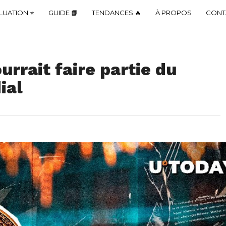
LUATION ⭐
GUIDE 📙
TENDANCES 🔥
À PROPOS
CONT
ourrait faire partie du
ial