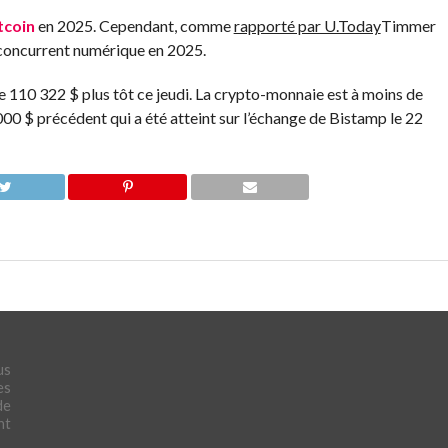
tcoin
en 2025. Cependant, comme
rapporté par U.Today
Timmer
n concurrent numérique en 2025.
e 110 322 $ plus tôt ce jeudi. La crypto-monnaie est à moins de
0 $ précédent qui a été atteint sur l’échange de Bistamp le 22
us
es
de
nt