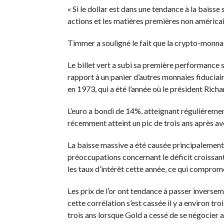
« Si le dollar est dans une tendance à la baisse
actions et les matières premières non américains
Timmer a souligné le fait que la crypto-monnai
Le billet vert a subi sa première performance
rapport à un panier d’autres monnaies fiduciair
en 1973, qui a été l’année où le président Rich
L’euro a bondi de 14%, atteignant régulièremen
récemment atteint un pic de trois ans après avo
La baisse massive a été causée principalement
préoccupations concernant le déficit croissan
les taux d’intérêt cette année, ce qui comprom
Les prix de l’or ont tendance à passer inverse
cette corrélation s’est cassée il y a environ tr
trois ans lorsque Gold a cessé de se négocier av