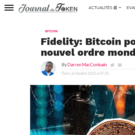
ACTUALITÉS 📰
EVA
BITCOIN
Fidelity: Bitcoin p
nouvel ordre mond
By
Darren MacConluain
Paris, le
4 juillet 2025 à 07:31