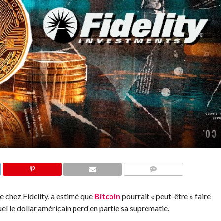
COMMENTS
 chez Fidelity, a estimé que
Bitcoin
pourrait « peut-être » faire
uel le dollar américain perd en partie sa suprématie.