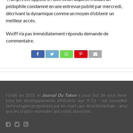
pédophile condamné en
une entrevue
publié par
mercredi,
décrivant la dynamique comme un moyen d’obtenir un
meilleur accès.
Wolff n’a pas immédiatement répondu
demande de
commentaire.
Fondé en 2018, le
Journal Du Token
a pour but de vous livrer
tous les développements afférents aux ICOs - les nouvelles
technologies propulsées par les start-ups de la blockchain - ainsi
que les crypto-monnaies qui y sont associées.