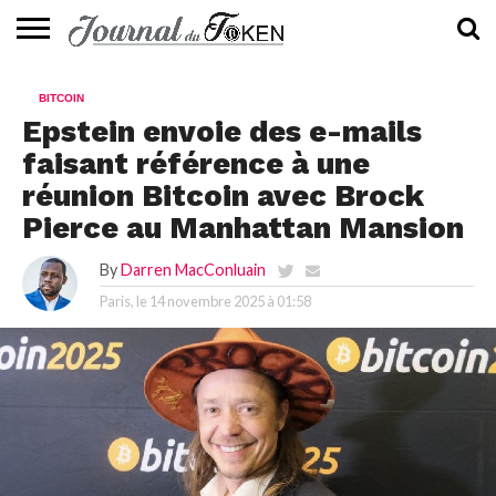
ACTUALITÉS
📰
EVALUATION
GUIDE
TENDANCES
À
CONTACTEZ-
BITCOIN
⭐
📙
🔥
PROPOS
NOUS
Epstein envoie des e-mails
faisant référence à une
réunion Bitcoin avec Brock
Pierce au Manhattan Mansion
By
Darren MacConluain
Paris, le
14 novembre 2025 à 01:58