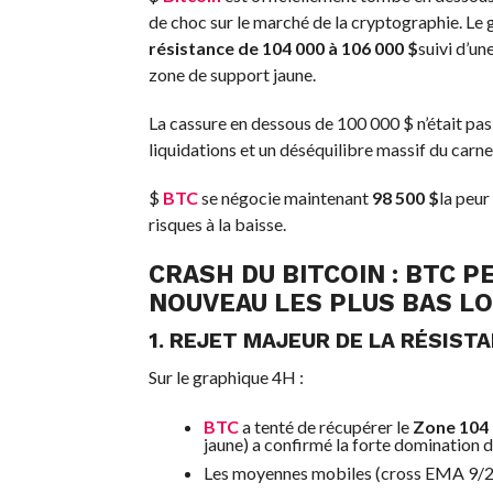
de choc sur le marché de la cryptographie. Le
résistance de 104 000 à 106 000 $
suivi d’un
zone de support jaune.
La cassure en dessous de 100 000 $ n’était pas
liquidations et un déséquilibre massif du carn
$
BTC
se négocie maintenant
98 500 $
la peur
risques à la baisse.
CRASH DU BITCOIN :
BTC
PE
NOUVEAU LES PLUS BAS L
1. REJET MAJEUR DE LA RÉSIST
Sur le graphique 4H :
BTC
a tenté de récupérer le
Zone 104 
jaune) a confirmé la forte domination 
Les moyennes mobiles (cross EMA 9/21)