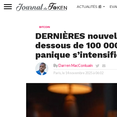
ACTUALITÉS 📰
EVA
BITCOIN
DERNIÈRES nouvell
dessous de 100 000
panique s’intensif
By
Darren MacConluain
Paris, le
14 novembre 2025 à 06:02