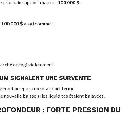
le prochain support majeur :
100 000 $
.
à
100 000 $
a agi comme :
marché a réagi violemment.
TUM SIGNALENT UNE SURVENTE
uggérant un épuisement à court terme—
nouvelle baisse si les liquidités étaient balayées.
ROFONDEUR : FORTE PRESSION DU