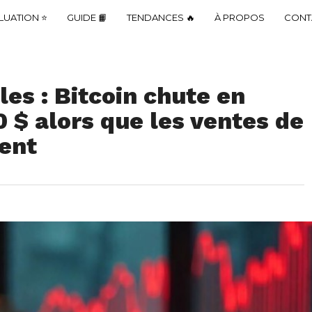
LUATION ⭐
GUIDE 📙
TENDANCES 🔥
À PROPOS
CONT
es : Bitcoin chute en
 $ alors que les ventes de
ient