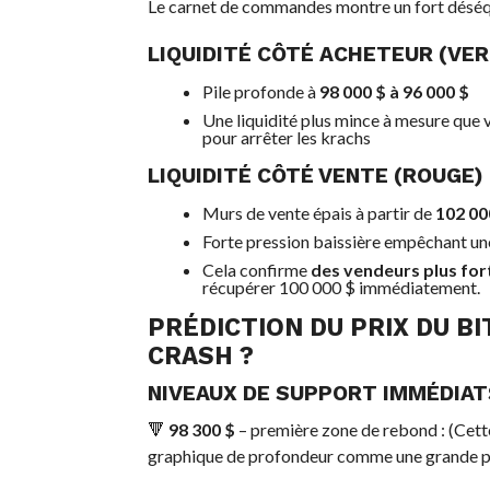
Le carnet de commandes montre un fort déséqu
LIQUIDITÉ CÔTÉ ACHETEUR (VERT
Pile profonde à
98 000 $ à 96 000 $
Une liquidité plus mince à mesure que 
pour arrêter les krachs
LIQUIDITÉ CÔTÉ VENTE (ROUGE) 
Murs de vente épais à partir de
102 00
Forte pression baissière empêchant une
Cela confirme
des vendeurs plus for
récupérer 100 000 $ immédiatement.
PRÉDICTION DU PRIX DU
BI
CRASH ?
NIVEAUX DE SUPPORT IMMÉDIAT
🔻
98 300 $
– première zone de rebond : (Cette 
graphique de profondeur comme une grande poc