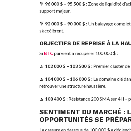
🔻
96 000 $ – 95 500 $ :
Zone de liquidité d’ach
support majeur.
🔻
92 000 $ – 90 000 $ :
Un balayage complet de
s’accélèrent.
OBJECTIFS DE REPRISE À LA HA
Si
BTC
parvient à récupérer 100 000 $ :
🔼
102 000 $ – 103 500 $ :
Premier cluster de
🔼
104 000 $ – 106 000 $ :
Le domaine clé dan
retrouver une structure haussière.
🔼
108 400 $ :
Résistance 200 SMA sur 4H – po
SENTIMENT DU MARCHÉ : L
OPPORTUNITÉS SE PRÉPAR
La cassure en dessous de 100 000 $ a déclench