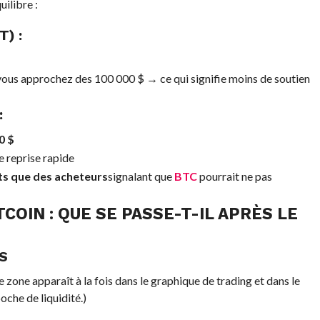
ilibre :
) :
vous approchez des 100 000 $ → ce qui signifie moins de soutien
:
0 $
 reprise rapide
ts que des acheteurs
signalant que
BTC
pourrait ne pas
TCOIN
: QUE SE PASSE-T-IL APRÈS LE
S
zone apparaît à la fois dans le graphique de trading et dans le
he de liquidité.)