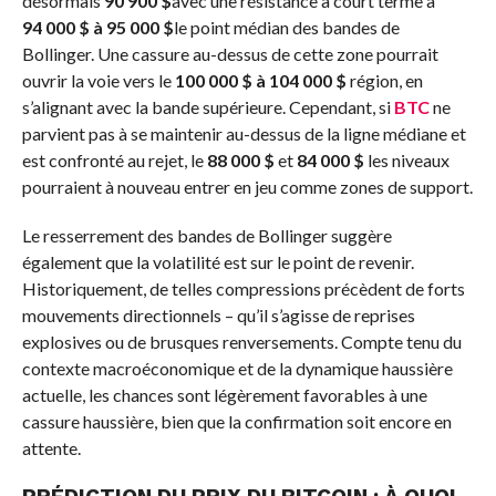
désormais
90 900 $
avec une résistance à court terme à
94 000 $ à 95 000 $
le point médian des bandes de
Bollinger. Une cassure au-dessus de cette zone pourrait
ouvrir la voie vers le
100 000 $ à 104 000 $
région, en
s’alignant avec la bande supérieure. Cependant, si
BTC
ne
parvient pas à se maintenir au-dessus de la ligne médiane et
est confronté au rejet, le
88 000 $
et
84 000 $
les niveaux
pourraient à nouveau entrer en jeu comme zones de support.
Le resserrement des bandes de Bollinger suggère
également que la volatilité est sur le point de revenir.
Historiquement, de telles compressions précèdent de forts
mouvements directionnels – qu’il s’agisse de reprises
explosives ou de brusques renversements. Compte tenu du
contexte macroéconomique et de la dynamique haussière
actuelle, les chances sont légèrement favorables à une
cassure haussière, bien que la confirmation soit encore en
attente.