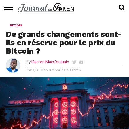
ACTUALITÉS
📰
EVALUATION
GUIDE
TENDANCES
À
CONTACTEZ-
BITCOIN
⭐
📙
🔥
PROPOS
NOUS
De grands changements sont-
ils en réserve pour le prix du
Bitcoin ?
By
Darren MacConluain
Paris, le
28 novembre 2025 à 09:59