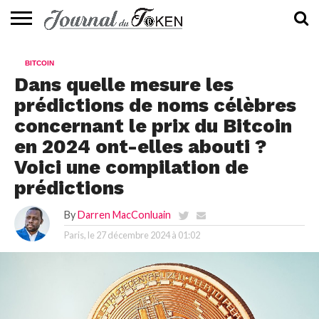
ACTUALITÉS
📰
EVALUATION
GUIDE
TENDANCES
À
CONTACTEZ-
BITCOIN
⭐
📙
🔥
PROPOS
NOUS
Dans quelle mesure les
prédictions de noms célèbres
concernant le prix du Bitcoin
en 2024 ont-elles abouti ?
Voici une compilation de
prédictions
By
Darren MacConluain
Paris, le
27 décembre 2024 à 01:02