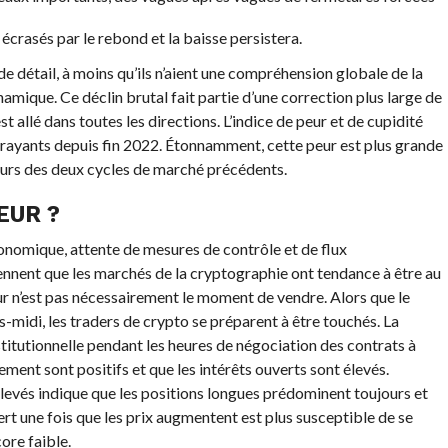
crasés par le rebond et la baisse persistera.
e détail, à moins qu’ils n’aient une compréhension globale de la
namique. Ce déclin brutal fait partie d’une correction plus large de
 allé dans toutes les directions. L’indice de peur et de cupidité
ffrayants depuis fin 2022. Étonnamment, cette peur est plus grande
ours des deux cycles de marché précédents.
EUR ?
nomique, attente de mesures de contrôle et de flux
iennent que les marchés de la cryptographie ont tendance à être au
ur n’est pas nécessairement le moment de vendre. Alors que le
-midi, les traders de crypto se préparent à être touchés. La
nstitutionnelle pendant les heures de négociation des contrats à
ement sont positifs et que les intérêts ouverts sont élevés.
levés indique que les positions longues prédominent toujours et
rt une fois que les prix augmentent est plus susceptible de se
core faible.