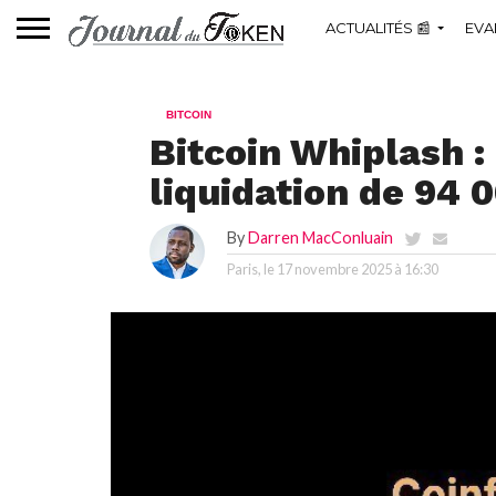
ACTUALITÉS 📰
EVA
BITCOIN
Bitcoin Whiplash 
liquidation de 94 
By
Darren MacConluain
Paris, le
17 novembre 2025 à 16:30