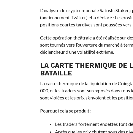
L’analyste de crypto-monnaie Satoshi Staker, qu
(anciennement Twitter) et a déclaré : Les posit
positions courtes tardives sont poussées vers l
Cette opération théâtrale a été réalisée sur d
sont tournés vers l’ouverture du marché à term
déclencheur d’une volatilité extrême.
LA CARTE THERMIQUE DE L
BATAILLE
La carte thermique de la liquidation de Coingl
000, et les traders sont surexposés dans tous le
sont violées et les prix s’envolent et les posit
Pourquoi cela se produit :
Les traders fortement endettés font de
Après que les prix chutent sous des ni