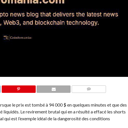
COMMENTS
 lorsque le prix est tombé à 94 000 $ en quelques minutes et que des
é liquidés. Le revirement brutal qui en a résulté a effacé les shorts
l qui est l’exemple idéal de la dangerosité des conditions