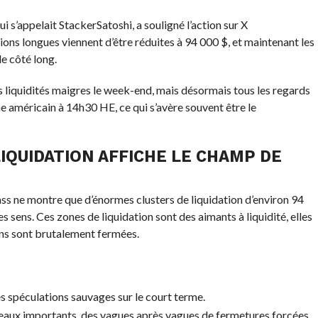
i s’appelait StackerSatoshi, a souligné l’action sur X
ions longues viennent d’être réduites à 94 000 $, et maintenant les
e côté long.
es liquidités maigres le week-end, mais désormais tous les regards
e américain à 14h30 HE, ce qui s’avère souvent être le
IQUIDATION AFFICHE LE CHAMP DE
ass ne montre que d’énormes clusters de liquidation d’environ 94
s sens. Ces zones de liquidation sont des aimants à liquidité, elles
ions sont brutalement fermées.
s spéculations sauvages sur le court terme.
veaux importants, des vagues après vagues de fermetures forcées