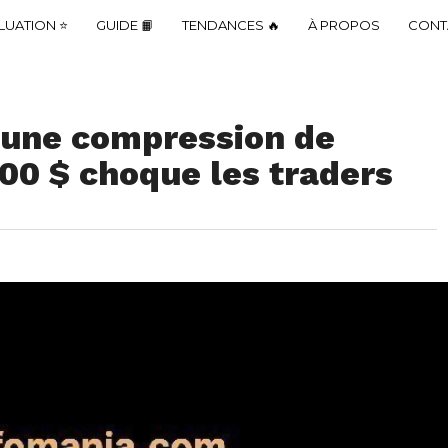
LUATION ⭐
GUIDE 📙
TENDANCES 🔥
À PROPOS
CONT
: une compression de
000 $ choque les traders