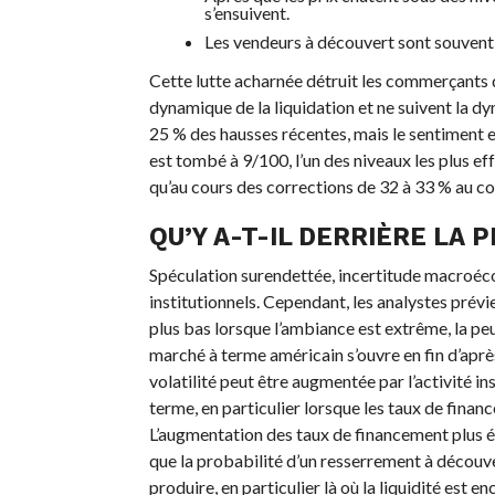
s’ensuivent.
Les vendeurs à découvert sont souvent é
Cette lutte acharnée détruit les commerçants d
dynamique de la liquidation et ne suivent la dy
25 % des hausses récentes, mais le sentiment est
est tombé à 9/100, l’un des niveaux les plus e
qu’au cours des corrections de 32 à 33 % au c
QU’Y A-T-IL DERRIÈRE LA P
Spéculation surendettée, incertitude macroéco
institutionnels. Cependant, les analystes prév
plus bas lorsque l’ambiance est extrême, la pe
marché à terme américain s’ouvre en fin d’après
volatilité peut être augmentée par l’activité i
terme, en particulier lorsque les taux de financ
L’augmentation des taux de financement plus é
que la probabilité d’un resserrement à découve
produire, en particulier là où la liquidité est en