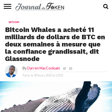
ACTUALITÉS
📰
EVALUATION
GUIDE
TENDANCES
À
CONTACTEZ-
BITCOIN
⭐
📙
🔥
PROPOS
NOUS
Bitcoin Whales a acheté 11
milliards de dollars de BTC en
deux semaines à mesure que
la confiance grandissait, dit
Glassnode
By
Darren MacConluain
Paris, le
30 mars 2025 à 13:02