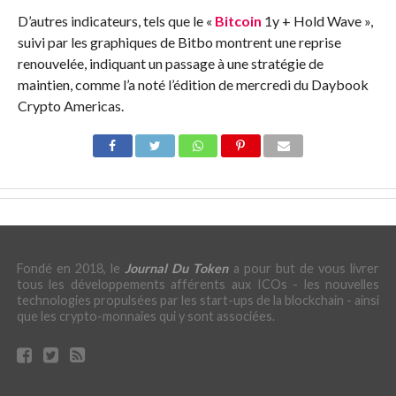
D’autres indicateurs, tels que le «
Bitcoin
1y + Hold Wave »,
suivi par les graphiques de Bitbo montrent une reprise
renouvelée, indiquant un passage à une stratégie de
maintien, comme l’a noté l’édition de mercredi du Daybook
Crypto Americas.
Fondé en 2018, le
Journal Du Token
a pour but de vous livrer
tous les développements afférents aux ICOs - les nouvelles
technologies propulsées par les start-ups de la blockchain - ainsi
que les crypto-monnaies qui y sont associées.