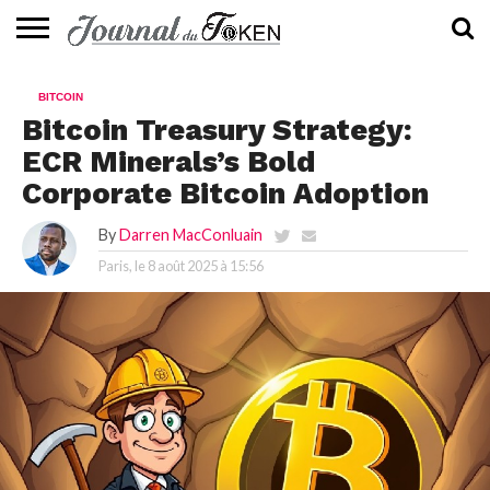
ACTUALITÉS
📰
EVALUATION
GUIDE
TENDANCES
À
CONTACTEZ-
BITCOIN
⭐
📙
🔥
PROPOS
NOUS
Bitcoin Treasury Strategy:
ECR Minerals’s Bold
Corporate Bitcoin Adoption
By
Darren MacConluain
Paris, le
8 août 2025 à 15:56