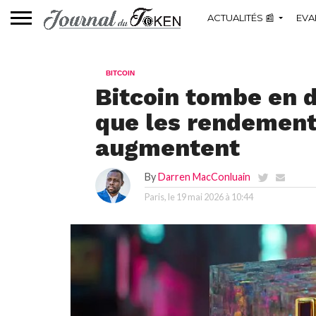
ACTUALITÉS 📰
EVA
BITCOIN
Bitcoin tombe en d
que les rendement
augmentent
By
Darren MacConluain
Paris, le
19 mai 2026 à 10:44