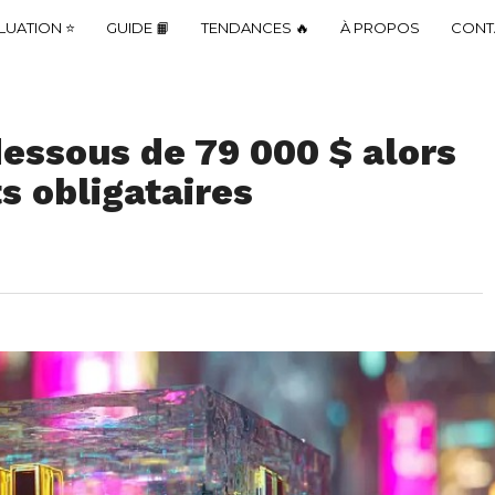
LUATION ⭐
GUIDE 📙
TENDANCES 🔥
À PROPOS
CONT
essous de 79 000 $ alors
s obligataires