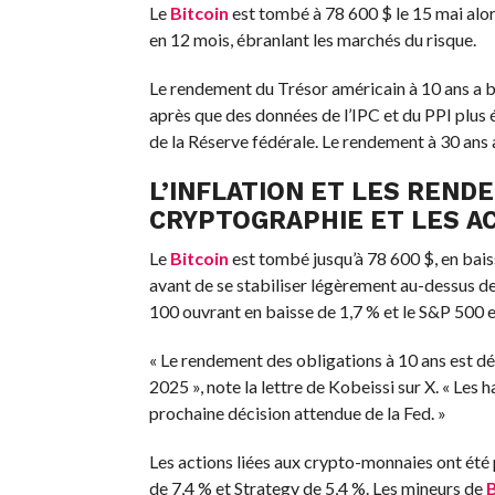
Le
Bitcoin
est tombé à 78 600 $ le 15 mai alor
en 12 mois, ébranlant les marchés du risque.
Le rendement du Trésor américain à 10 ans a bo
après que des données de l’IPC et du PPI plus 
de la Réserve fédérale. Le rendement à 30 ans a
L’INFLATION ET LES REN
CRYPTOGRAPHIE ET LES A
Le
Bitcoin
est tombé jusqu’à 78 600 $, en bais
avant de se stabiliser légèrement au-dessus de
100 ouvrant en baisse de 1,7 % et le S&P 500 e
« Le rendement des obligations à 10 ans est dé
2025 », note la lettre de Kobeissi sur X. « Les
prochaine décision attendue de la Fed. »
Les actions liées aux crypto-monnaies ont été
de 7,4 % et Strategy de 5,4 %. Les mineurs de
B