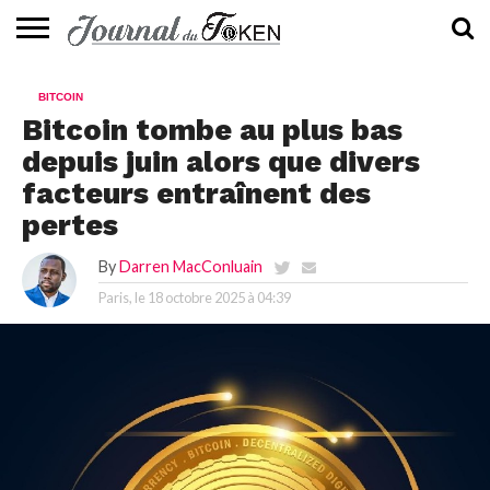
ACTUALITÉS
📰
EVALUATION
GUIDE
TENDANCES
À
CONTACTEZ-
BITCOIN
⭐
📙
🔥
PROPOS
NOUS
Bitcoin tombe au plus bas
depuis juin alors que divers
facteurs entraînent des
pertes
By
Darren MacConluain
Paris, le
18 octobre 2025 à 04:39