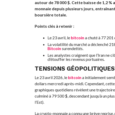
autour de 78 000 $. Cette baisse de 1,2 % 
monnaie depuis plusieurs jours, entraînant 
boursière totale.
Points clés à retenir :
Le 23 avril, le
bitcoin
a chuté à 77 201 
La volatilité du marché a déclenché 218 
Bitcoin
surendettés.
Les analystes craignent que l’Iran ne ci
d’étouffer les revenus portuaires.
TENSIONS GÉOPOLITIQUES
Le 23 avril 2026, le
bitcoin
a initialement sembl
dollars mercredi après-midi. Cependant, cette é
graphiques quotidiens révèlent une trajectoir
culminé à 79 500 $, descendant jusqu’à un plus
l’Est).
La crypto-monnaie a connu une brève reprise, 