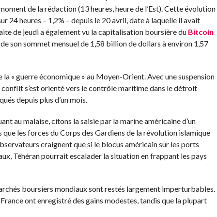
oment de la rédaction (13 heures, heure de l’Est). Cette évolution
ur 24 heures – 1,2% – depuis le 20 avril, date à laquelle il avait
aite de jeudi a également vu la capitalisation boursière du
Bitcoin
t de son sommet mensuel de 1,58 billion de dollars à environ 1,57
 de la « guerre économique » au Moyen-Orient. Avec une suspension
conflit s’est orienté vers le contrôle maritime dans le détroit
ués depuis plus d’un mois.
t au malaise, citons la saisie par la marine américaine d’un
 que les forces du Corps des Gardiens de la révolution islamique
observateurs craignent que si le blocus américain sur les ports
aux, Téhéran pourrait escalader la situation en frappant les pays
marchés boursiers mondiaux sont restés largement imperturbables.
 France ont enregistré des gains modestes, tandis que la plupart