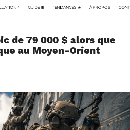
LUATION ⭐
GUIDE 📙
TENDANCES 🔥
À PROPOS
CONT
pic de 79 000 $ alors que
que au Moyen-Orient