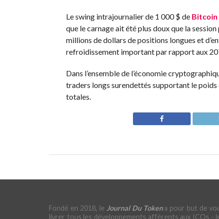
Le swing intrajournalier de 1 000 $ de
Bitcoin
que le carnage ait été plus doux que la session
millions de dollars de positions longues et d’en
refroidissement important par rapport aux 207
Dans l’ensemble de l’économie cryptographique, 
traders longs surendettés supportant le poids d
totales.
Fondé en 2018, le
Journal Du Token
a pour but de vo
livrer tous les développements afférents aux ICOs - l