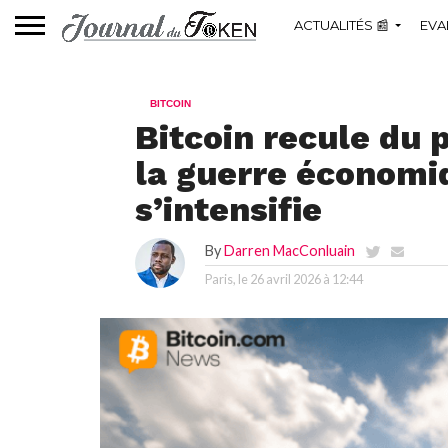
ACTUALITÉS 📰
EVA
BITCOIN
Bitcoin recule du 
la guerre économi
s’intensifie
By
Darren MacConluain
Paris, le
26 avril 2026 à 12:44